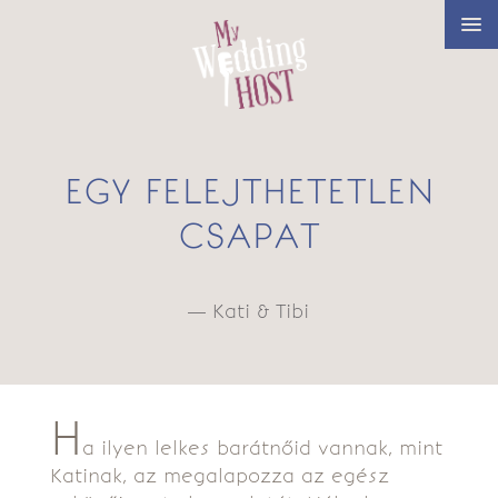
EGY FELEJTHETETLEN
CSAPAT
— Kati & Tibi
H
a ilyen lelkes barátnőid vannak, mint
Katinak, az megalapozza az egész