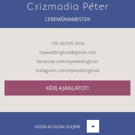
Csizmadia Péter
CEREMÓNIAMESTER
+36-30/335-5034
myweddinghost@gmail.com
facebook.com/myweddinghost
instagram.com/myweddinghost
KÉRJ AJÁNLATOT!
VISSZA AZ OLDAL ELEJÉRE