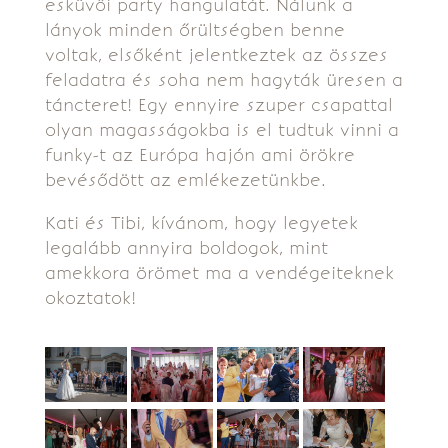
esküvői party hangulatát. Nálunk a
lányok minden őrültségben benne
voltak, elsőként jelentkeztek az összes
feladatra és soha nem hagyták üresen a
táncteret! Egy ennyire szuper csapattal
olyan magasságokba is el tudtuk vinni a
funky-t az Európa hajón ami örökre
bevésődött az emlékezetünkbe.
Kati és Tibi, kívánom, hogy legyetek
legalább annyira boldogok, mint
amekkora örömet ma a vendégeiteknek
okoztatok!