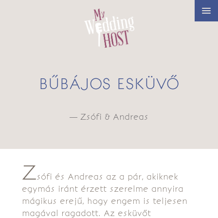
BŰBÁJOS ESKÜVŐ
— Zsófi & Andreas
Z
sófi és Andreas az a pár, akiknek
egymás iránt érzett szerelme annyira
mágikus erejű, hogy engem is teljesen
magával ragadott. Az esküvőt