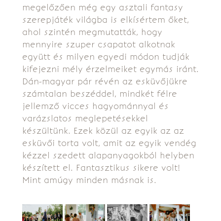
megelőzően még egy asztali fantasy
szerepjáték világba is elkísértem őket,
ahol szintén megmutatták, hogy
mennyire szuper csapatot alkotnak
együtt és milyen egyedi módon tudják
kifejezni mély érzelmeiket egymás iránt.
Dán-magyar pár révén az esküvőjükre
számtalan beszéddel, mindkét félre
jellemző vicces hagyománnyal és
varázslatos meglepetésekkel
készültünk. Ezek közül az egyik az az
esküvői torta volt, amit az egyik vendég
kézzel szedett alapanyagokból helyben
készített el. Fantasztikus sikere volt!
Mint amúgy minden másnak is.