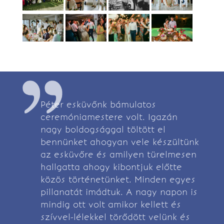
Péter esküvőnk bámulatos
ceremóniamestere volt. Igazán
nagy boldogsággal töltött el
bennünket ahogyan vele készültünk
az esküvőre és amilyen türelmesen
hallgatta ahogy kibontjuk előtte
közös történetünket. Minden egyes
pillanatát imádtuk. A nagy napon is
mindig ott volt amikor kellett és
szívvel-lélekkel törődött velünk és