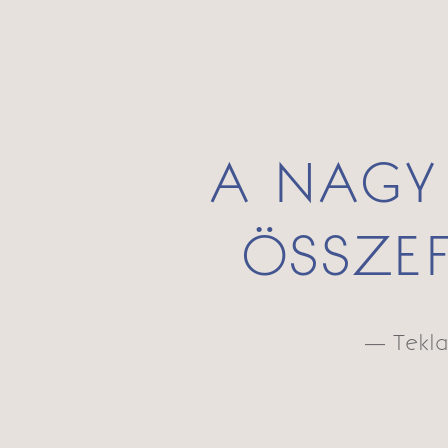
A NAGY
ÖSSZE
— Tekl