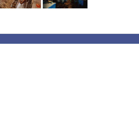
y percet sem foglalkoztunk a
tt minket végig napsütéses
vezni kellett minden percét. Az
pokkal később is emlegeti a
hogy végigkísértél ezen az úton
t a nagy napunkkal, mert te
ik igazából mi vagyunk!
— Tekla＆Csabi