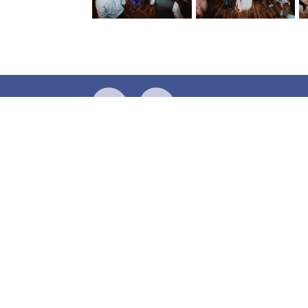
Házasságkötésünk napján eg
történésekkel. Péter csak vi
péntekünkön, nekünk csak él
általa ajánlott játékokat na
násznép. Nagyon köszönjük, 
minket. Személyed összeforr
segítetted azzá formálni am