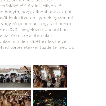
rföldkövét” átélni. Milyen jól
an hagyta, hogy elinduljunk a saját
üvőt kialakítva amilyenek igazán mi
ki vagy rá gondolunk egy számunkra
 Az esküvőt megelőző hónapokban
ecizitással, őszintén akart
unkon minden klisét és közhelyet
lyes történetekkel tűzdelte meg az