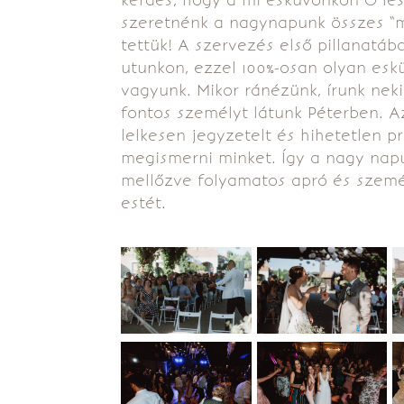
szeretnénk a nagynapunk összes “mé
tettük! A szervezés első pillanatáb
utunkon, ezzel 100%-osan olyan esk
vagyunk. Mikor ránézünk, írunk ne
fontos személyt látunk Péterben.
lelkesen jegyzetelt és hihetetlen pr
megismerni minket. Így a nagy nap
mellőzve folyamatos apró és szemé
estét.