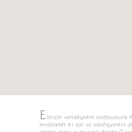
E
lőször vendégként találkoztunk 
lendületét és azt az odafigyelést a
kérdés, hogy a mi esküvőnkön Ő les