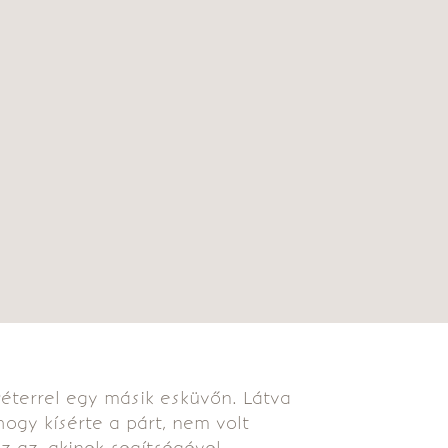
Péterrel egy másik esküvőn. Látva
hogy kísérte a párt, nem volt
z az, akinek segítségével