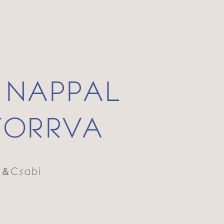
 NAPPAL
FORRVA
a＆Csabi