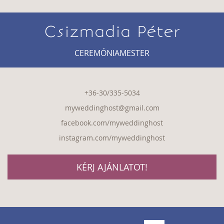
Csizmadia Péter
CEREMÓNIAMESTER
+36-30/335-5034
myweddinghost@gmail.com
facebook.com/myweddinghost
instagram.com/myweddinghost
KÉRJ AJÁNLATOT!