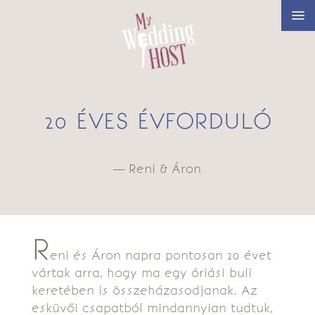
20 ÉVES ÉVFORDULÓ
— Reni & Áron
R
eni és Áron napra pontosan 20 évet
vártak arra, hogy ma egy óriási buli
keretében is összeházasodjanak. Az
esküvői csapatból mindannyian tudtuk,