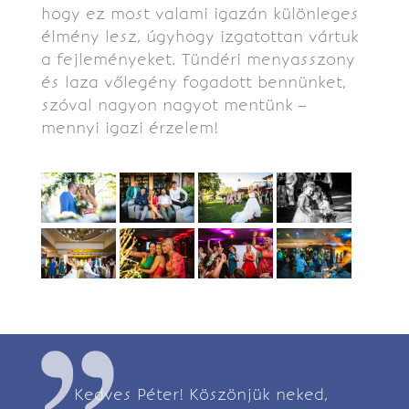
hogy ez most valami igazán különleges
élmény lesz, úgyhogy izgatottan vártuk
a fejleményeket. Tündéri menyasszony
és laza vőlegény fogadott bennünket,
szóval nagyon nagyot mentünk –
mennyi igazi érzelem!
Kedves Péter! Köszönjük neked,