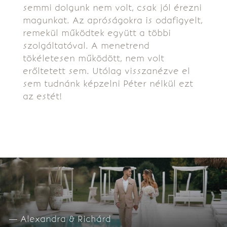
semmi dolgunk nem volt, csak jól érezni
magunkat. Az apróságokra is odafigyelt,
remekül működtek együtt a többi
szolgáltatóval. A menetrend
tökéletesen működött, nem volt
erőltetett sem. Utólag visszanézve el
sem tudnánk képzelni Péter nélkül ezt
az estét!
— Alexandra & Richárd