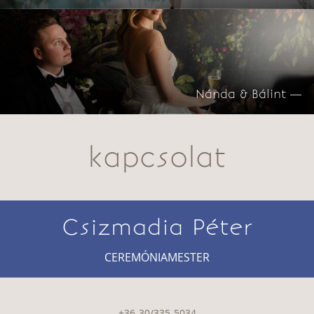
Nánda & Bálint —
kapcsolat
Csizmadia Péter
CEREMÓNIAMESTER
+36-30/335-5034