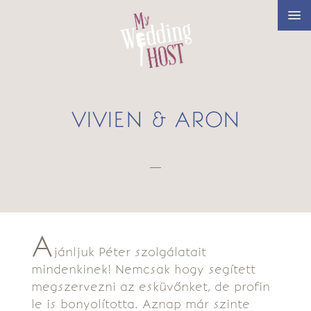
VIVIEN & ARON
—
A
jánljuk Péter szolgálatait
mindenkinek! Nemcsak hogy segített
megszervezni az esküvőnket, de profin
le is bonyolította. Aznap már szinte