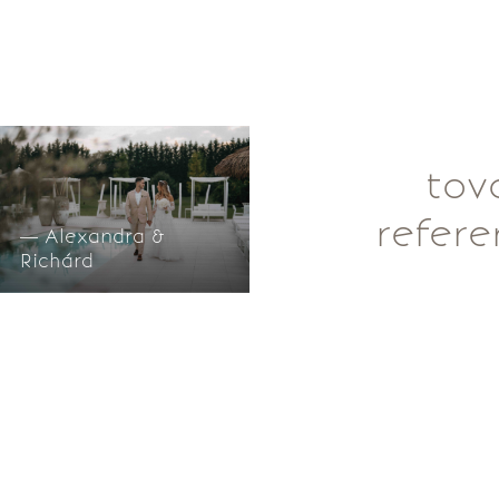
tov
refere
— Alexandra &
Richárd
kapcsolat