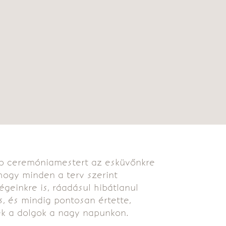
bb ceremóniamestert az esküvőnkre
 hogy minden a terv szerint
égeinkre is, ráadásul hibátlanul
s, és mindig pontosan értette,
k a dolgok a nagy napunkon.