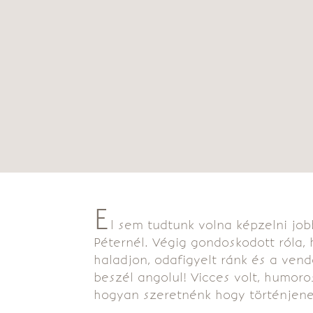
E
l sem tudtunk volna képzelni jo
Péternél. Végig gondoskodott róla,
haladjon, odafigyelt ránk és a vend
beszél angolul! Vicces volt, humoro
hogyan szeretnénk hogy történjene