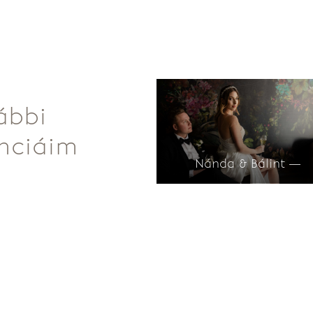
ábbi
nciáim
Nánda & Bálint —
+36-30/335-5034
myweddinghost@gmail.com