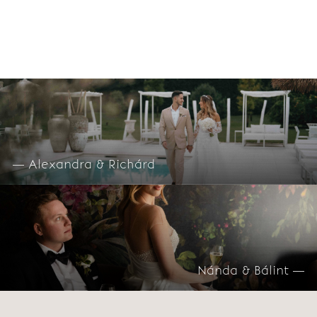
— Alexandra & Richárd
Nánda & Bálint —