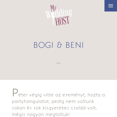
BOGI & BENI
—
P
éter végig vitte az eseményt, hozta a
partyhangulatot, pedig nem voltunk
sokan és sok kisgyerekes család volt,
mégis nagyon megtoltuk!