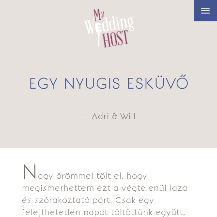
EGY NYUGIS ESKÜVŐ
— Adri & Will
N
agy örömmel tölt el, hogy
megismerhettem ezt a végtelenül laza
és szórakoztató párt. Csak egy
felejthetetlen napot töltöttünk együtt,