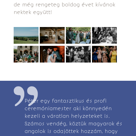
de még rengeteg boldog évet kívánok
nektek együtt!
Péter egy fantasztikus és profi
ceremóniamester aki könnyedén
kezeli a váratlan helyzeteket is.
Számos vendég, köztük magyarok és
angolok is odajöttek hozzám, hogy