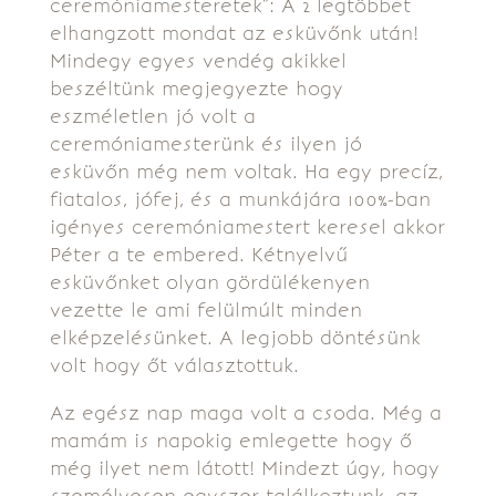
ceremóniamesteretek”: A 2 legtöbbet
elhangzott mondat az esküvőnk után!
Mindegy egyes vendég akikkel
beszéltünk megjegyezte hogy
eszméletlen jó volt a
ceremóniamesterünk és ilyen jó
esküvőn még nem voltak. Ha egy precíz,
fiatalos, jófej, és a munkájára 100%-ban
igényes ceremóniamestert keresel akkor
Péter a te embered. Kétnyelvű
esküvőnket olyan gördülékenyen
vezette le ami felülmúlt minden
elképzelésünket. A legjobb döntésünk
volt hogy őt választottuk.
Az egész nap maga volt a csoda. Még a
mamám is napokig emlegette hogy ő
még ilyet nem látott! Mindezt úgy, hogy