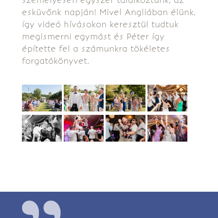
személyesen egyszer találkoztunk, az
esküvőnk napján! Mivel Angliában élünk,
így videó hívásokon keresztül tudtuk
megismerni egymást és Péter így
építette fel a számunkra tökéletes
forgatókönyvet.