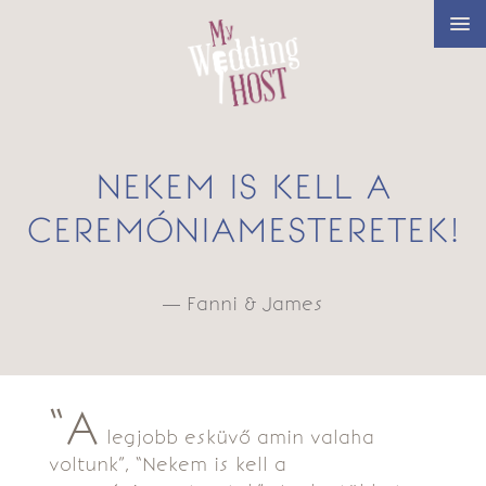
NEKEM IS KELL A
CEREMÓNIAMESTERETEK!
— Fanni & James
“A
legjobb esküvő amin valaha
voltunk”, “Nekem is kell a