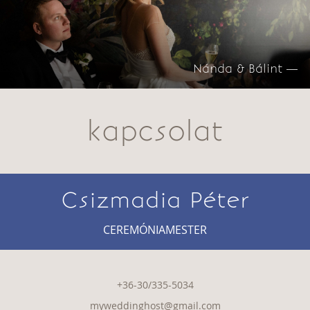
Nánda & Bálint —
kapcsolat
Csizmadia Péter
CEREMÓNIAMESTER
+36-30/335-5034
myweddinghost@gmail.com