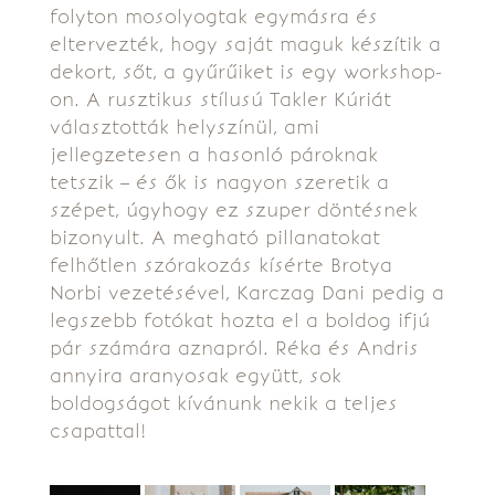
folyton mosolyogtak egymásra és
eltervezték, hogy saját maguk készítik a
dekort, sőt, a gyűrűiket is egy workshop-
on. A rusztikus stílusú Takler Kúriát
választották helyszínül, ami
jellegzetesen a hasonló pároknak
tetszik – és ők is nagyon szeretik a
szépet, úgyhogy ez szuper döntésnek
bizonyult. A megható pillanatokat
felhőtlen szórakozás kísérte Brotya
Norbi vezetésével, Karczag Dani pedig a
legszebb fotókat hozta el a boldog ifjú
pár számára aznapról. Réka és Andris
annyira aranyosak együtt, sok
boldogságot kívánunk nekik a teljes
csapattal!