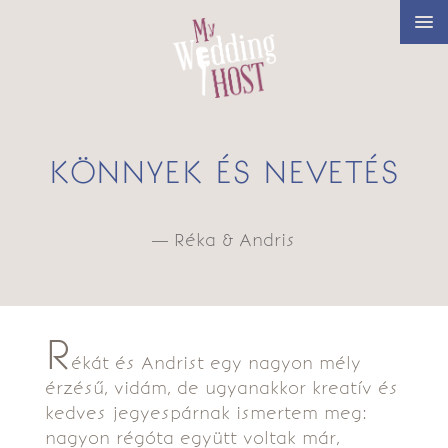
KÖNNYEK ÉS NEVETÉS
— Réka & Andris
R
ékát és Andrist egy nagyon mély
érzésű, vidám, de ugyanakkor kreatív és
kedves jegyespárnak ismertem meg:
nagyon régóta együtt voltak már,