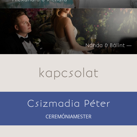
Nánda & Bálint —
kapcsolat
Csizmadia Péter
CEREMÓNIAMESTER