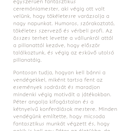
egyszerűen fantasztikus
ceremóniamester, aki végig ott volt
velünk, hogy tökéletesre varázsolja a
nagy napunkat. Humoros, szórakoztató,
tökéletes szervező és vérbeli profi. Az
összes terhet levette a vállunkról attól
a pillanattól kezdve, hogy először
találkoztunk, és végig az esküvő utolsó
pillanatáig.
Pontosan tudja, hogyan kell bánni a
vendégekkel, miként tartsa fent az
események sodrását és maradjon
mindenki végig motivált a játékokban.
Péter angolja kifogástalan és a
kétnyelvű konferálások mestere. Minden
vendégünk említette, hogy micsoda
fantasztikus munkát végzett és, hogy