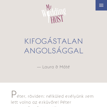
KIFOGÁSTALAN
ANGOLSÁGGAL
— Laura & Máté
P
éter, röviden: nélküled esélyünk sem
lett volna az esküvőre! Péter