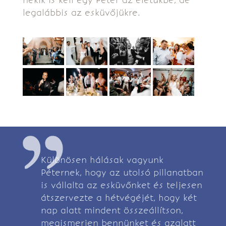
nekik is kell egy Péter az életükbe, de
legalábbis az esküvőjükre.
Különösen hálásak vagyunk
Péternek, hogy az utolsó pillanatban
is vállalta az esküvőnket és teljesen
átszervezte a hétvégéjét, hogy két
nap alatt mindent összeállítson,
megismerjen bennünket és azalatt