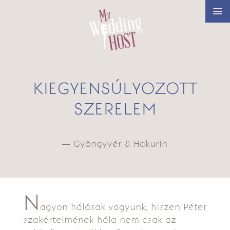
KIEGYENSÚLYOZOTT
SZERELEM
— Gyöngyvér & Hakurin
N
agyon hálásak vagyunk, hiszen Péter
szakértelmének hála nem csak az