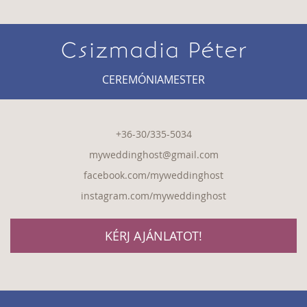
Csizmadia Péter
CEREMÓNIAMESTER
+36-30/335-5034
myweddinghost@gmail.com
facebook.com/myweddinghost
instagram.com/myweddinghost
KÉRJ AJÁNLATOT!