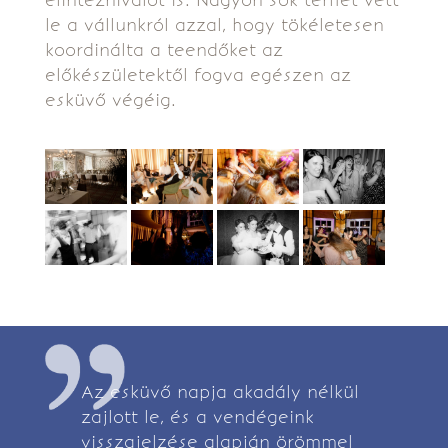
elintéznivalót is. Nagyon sok terhet vett
le a vállunkról azzal, hogy tökéletesen
koordinálta a teendőket az
előkészületektől fogva egészen az
esküvő végéig.
Az esküvő napja akadály nélkül
zajlott le, és a vendégeink
visszajelzése alapján örömmel