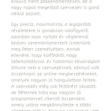
esküvő ment zökkenőmentesen, de a
nagy napot megelőző szervezés is gond
nélkül zajlott.
Egy precíz, maximalista, a legapróbb
részletekre is gondosan odafigyelő,
azonban laza, nyitott és végtelenül
kedves ceremóniamestert ismertünk
meg Péter személyében. Annak
ellenére, hogy külföldről, nagy
időeltolódással, és hatalmas távolságból
álltunk neki a szervezésnek, könnyű volt
összehozni az online megbeszéléseket,
amelyek nagyon jó hangulatban teltek.
A szervezés elég sok fejtörést okozott,
de Péternek hála egy nagyon jó
programtervet sikerült összerakni,
amely utána megkönnyítette a többi