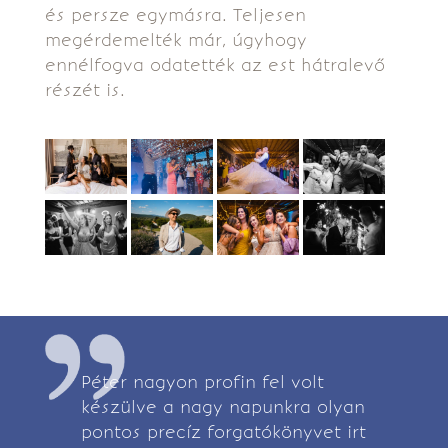
és persze egymásra. Teljesen
megérdemelték már, úgyhogy
ennélfogva odatették az est hátralevő
részét is.
Péter nagyon profin fel volt
készülve a nagy napunkra olyan
pontos precíz forgatókönyvet irt