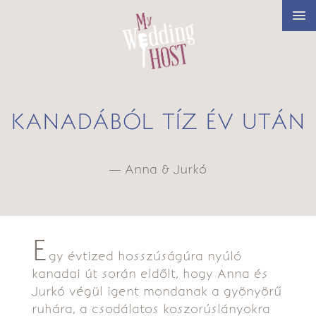
KANADÁBÓL TÍZ ÉV UTÁN
— Anna & Jurkó
E
gy évtized hosszúságúra nyúló
kanadai út során eldőlt, hogy Anna és
Jurkó végül igent mondanak a gyönyörű
ruhára, a csodálatos koszorúslányokra