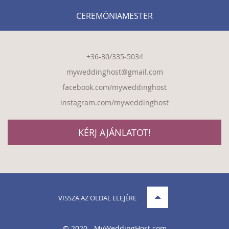
CEREMÓNIAMESTER
+36-30/335-5034
myweddinghost@gmail.com
facebook.com/myweddinghost
instagram.com/myweddinghost
KÉRJ AJÁNLATOT!
VISSZA AZ OLDAL ELEJÉRE
© 2020 - MyWeddingHost.com