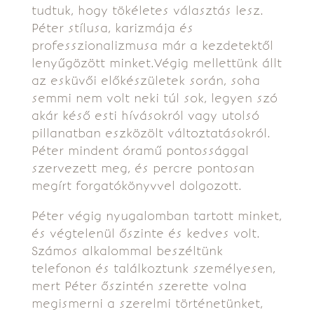
tudtuk, hogy tökéletes választás lesz.
Péter stílusa, karizmája és
professzionalizmusa már a kezdetektől
lenyűgözött minket.Végig mellettünk állt
az esküvői előkészületek során, soha
semmi nem volt neki túl sok, legyen szó
akár késő esti hívásokról vagy utolsó
pillanatban eszközölt változtatásokról.
Péter mindent óramű pontossággal
szervezett meg, és percre pontosan
megírt forgatókönyvvel dolgozott.
Péter végig nyugalomban tartott minket,
és végtelenül őszinte és kedves volt.
Számos alkalommal beszéltünk
telefonon és találkoztunk személyesen,
mert Péter őszintén szerette volna
megismerni a szerelmi történetünket,