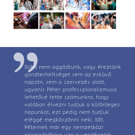
Soha nem aggódtunk, vagy éreztünk
gondterheltséget sem az esküvő
napján, sem a szervezés alatt,
ugyanis Péter professzionalizmusa
lehetővé tette számunkra, hogy
valóban élvezni tudjuk a különleges
napunkat, ezt pedig nem tudjuk
eléggé megköszönni neki. Sőt,
Péternek már egy nemzetközi
rajongótábora van a vendégeink