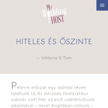
HITELES ÉS ŐSZINTE
— Viktoria & Tom
P
éterre először egy ajánlás révén
találtunk rá, és micsoda fantasztikus
ajánlás volt! Már az első videóhívásunk
alkalmával – mivel Angliában voltunk –