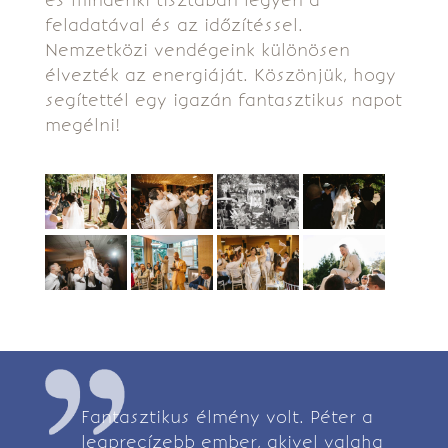
és mindenki tisztában legyen a
feladatával és az időzítéssel.
Nemzetközi vendégeink különösen
élvezték az energiáját. Köszönjük, hogy
segítettél egy igazán fantasztikus napot
megélni!
Fantasztikus élmény volt. Péter a
legprecízebb ember, akivel valaha