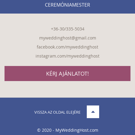
CEREMÓNIAMESTER
+36-30/335-5034
myweddinghost@gmail.com
facebook.com/myweddinghost
instagram.com/myweddinghost
KÉRJ AJÁNLATOT!
VISSZA AZ OLDAL ELEJÉRE
© 2020 - MyWeddingHost.com