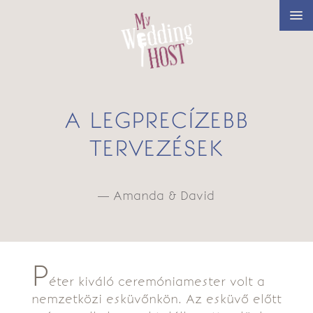
A LEGPRECÍZEBB
TERVEZÉSEK
— Amanda & David
P
éter kiváló ceremóniamester volt a
nemzetközi esküvőnkön. Az esküvő előtt