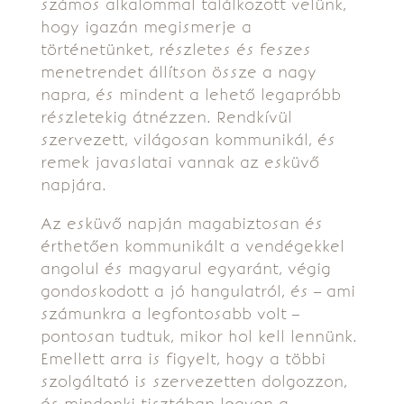
számos alkalommal találkozott velünk,
hogy igazán megismerje a
történetünket, részletes és feszes
menetrendet állítson össze a nagy
napra, és mindent a lehető legapróbb
részletekig átnézzen. Rendkívül
szervezett, világosan kommunikál, és
remek javaslatai vannak az esküvő
napjára.
Az esküvő napján magabiztosan és
érthetően kommunikált a vendégekkel
angolul és magyarul egyaránt, végig
gondoskodott a jó hangulatról, és – ami
számunkra a legfontosabb volt –
pontosan tudtuk, mikor hol kell lennünk.
Emellett arra is figyelt, hogy a többi
szolgáltató is szervezetten dolgozzon,